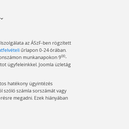
lszolgálata az ÁSzF-ben rögzített
tfelvételi
űrlapon 0-24 órában.
00
lefonszámon munkanapokon 9
-
tot ügyfeleinkkel. Joomla üzletág
atos hatékony ügyintézés
ól szóló számla sorszámát vagy
érésre megadni. Ezek hiányában