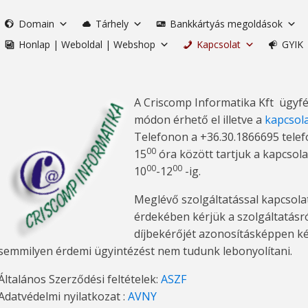
Domain
Tárhely
Bankkártyás megoldások
Honlap | Weboldal | Webshop
Kapcsolat
GYIK
A Criscomp Informatika Kft ügyfé
módon érhető el illetve a
kapcsola
Telefonon a +36.30.1866695 te
00
15
óra között tartjuk a kapcsola
00
00
10
-12
-ig.
Meglévő szolgáltatással kapcsol
érdekében kérjük a szolgáltatásr
díjbekérőjét azonosításképpen k
semmilyen érdemi ügyintézést nem tudunk lebonyolítani.
Általános Szerződési feltételek:
ASZF
Adatvédelmi nyilatkozat :
AVNY