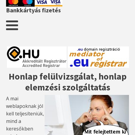
Bankkártyás fizetés
Honlap felülvizsgálat, honlap
elemzési szolgáltatás
A mai
weblapoknak jól
kell teljesíteniük,
mind a
keresőkben