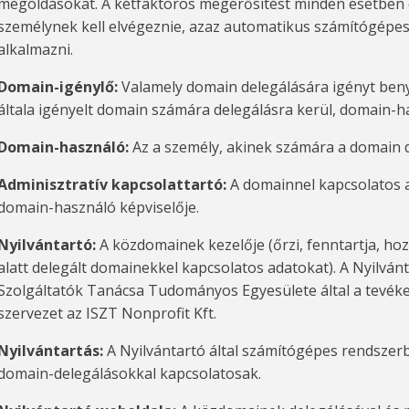
megoldásokat. A kétfaktoros megerősítést minden esetben
személynek kell elvégeznie, azaz automatikus számítógépes
alkalmazni.
Domain-igénylő:
Valamely domain delegálására igényt ben
általa igényelt domain számára delegálásra kerül, domain-ha
Domain-használó:
Az a személy, akinek számára a domain d
Adminisztratív kapcsolattartó:
A domainnel kapcsolatos 
domain-használó képviselője.
Nyilvántartó:
A közdomainek kezelője (őrzi, fenntartja, h
alatt delegált domainekkel kapcsolatos adatokat). A Nyilván
Szolgáltatók Tanácsa Tudományos Egyesülete által a tevék
szervezet az ISZT Nonprofit Kft.
Nyilvántartás:
A Nyilvántartó által számítógépes rendszer
domain-delegálásokkal kapcsolatosak.