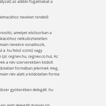
lyzat) az alábbi fogalmakat a
 halmazához neveket rendelő
nosító, amelyet elsősorban a
kációhoz nélkülözhetetlen
domain nevekre vonatkozik,
 a .hu felső szintű vagy
 (pl. cegnev.hu, cegnev.co.hu). Az
vek a név szerverekben kódolt
ódolatlan formában jelennek meg,
omain név alatt a kódolatlan forma
ndszer gyökerében delegált .hu
in alatt delegált domain (pl.