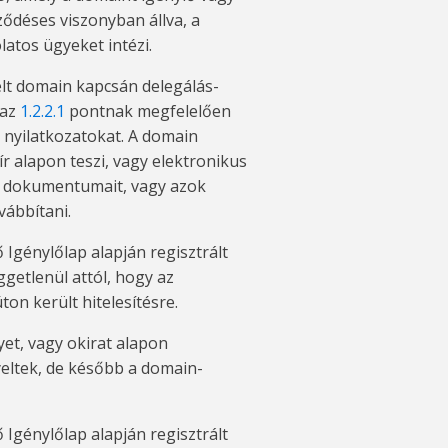
ződéses viszonyban állva, a
latos ügyeket intézi.
lt domain kapcsán delegálás-
 az
1.2.2.1
pontnak megfelelően
 nyilatkozatokat. A domain
r alapon teszi, vagy elektronikus
és dokumentumait, vagy azok
vábbítani.
 Igénylőlap alapján regisztrált
getlenül attól, hogy az
ton került hitelesítésre.
et, vagy okirat alapon
yeltek, de később a domain-
 Igénylőlap alapján regisztrált