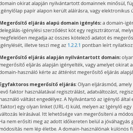
domain okirat alapján nyilvántartott domainnek minősül, füg
Igénylőlap papír alapon került aláírásra, vagy elektronikus ú
Megerősítő eljárás alapú domain igénylés:
a domain-igén
delegálás-igénylési szerződést köt egy regisztrátorral, mel
megfelelően megadja az összes kötelező adatot és megerősí
igénylését, illetve teszi meg az
1.2.2.1
pontban leírt nyilatkoz
Megerősítő eljárás alapján nyilvántartott domain:
olyan
megerősítő eljárás alapján igényelték, vagy amelyet okirat 
domain-használó kérte az áttérést megerősítő eljárás alapjá
Egyfaktoros megerősítő eljárás
: Olyan eljárásmód, amely
levő faktor használatával regisztrálást, adatváltozást, regis
használó váltást engedélyez. A Nyilvántartó az igénylő által
(faktor) egy olyan linket (URL-t) küld, melyen az Igénylő egy 
változás leírásával. Itt lehetősége van megerősíteni a módos
Ha nem erősíti meg az adott időkereten belül a jóváhagyá
módosítás nem lép életbe. A domain-használónak különös fig