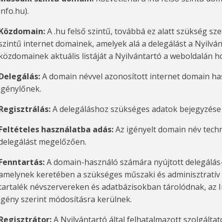
info.hu).
Közdomain:
A .hu felső szintű, továbbá ez alatt szükség sz
szintű internet domainek, amelyek alá a delegálást a Nyilván
közdomainek aktuális listáját a Nyilvántartó a weboldalán h
Delegálás:
A domain névvel azonosított internet domain h
igénylőnek.
Regisztrálás:
A delegáláshoz szükséges adatok bejegyzése 
Feltételes használatba adás:
Az igényelt domain név tech
delegálást megelőzően.
Fenntartás:
A domain-használó számára nyújtott delegálás-
amelynek keretében a szükséges műszaki és adminisztratív 
tartalék névszervereken és adatbázisokban tárolódnak, az I
igény szerint módosításra kerülnek.
Regisztrátor:
A Nyilvántartó által felhatalmazott szolgálta