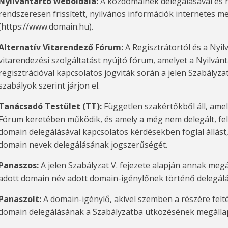
Nyilvántartó weboldala:
A közdomainek delegálásával és r
rendszeresen frissített, nyilvános információk internetes 
(https://www.domain.hu).
Alternatív Vitarendező Fórum:
A Regisztrátortól és a Nyil
vitarendezési szolgáltatást nyújtó fórum, amelyet a Nyilván
regisztrációval kapcsolatos jogviták során a jelen Szabályzat
szabályok szerint járjon el.
Tanácsadó Testület (TT):
Független szakértőkből áll, amel
Fórum keretében működik, és amely a még nem delegált, fel
domain delegálásával kapcsolatos kérdésekben foglal állást
domain nevek delegálásának jogszerűségét.
Panaszos:
A jelen Szabályzat V. fejezete alapján annak meg
adott domain név adott domain-igénylőnek történő delegálá
Panaszolt:
A domain-igénylő, akivel szemben a részére felt
domain delegálásának a Szabályzatba ütközésének megállapí