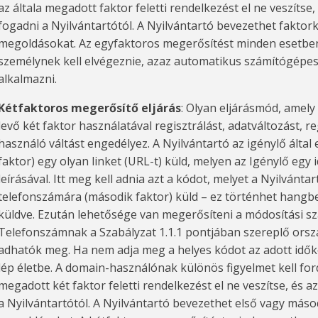
az általa megadott faktor feletti rendelkezést el ne veszítse
fogadni a Nyilvántartótól. A Nyilvántartó bevezethet faktor
megoldásokat. Az egyfaktoros megerősítést minden esetbe
személynek kell elvégeznie, azaz automatikus számítógépes
alkalmazni.
Kétfaktoros megerősítő eljárás
: Olyan eljárásmód, amely
levő két faktor használatával regisztrálást, adatváltozást, r
használó váltást engedélyez. A Nyilvántartó az igénylő által
faktor) egy olyan linket (URL-t) küld, melyen az Igénylő egy 
leírásával. Itt meg kell adnia azt a kódot, melyet a Nyilvánta
telefonszámára (második faktor) küld – ez történhet han
küldve. Ezután lehetősége van megerősíteni a módosítási sz
Telefonszámnak a Szabályzat 1.1.1 pontjában szereplő orsz
adhatók meg. Ha nem adja meg a helyes kódot az adott idők
lép életbe. A domain-használónak különös figyelmet kell ford
megadott két faktor feletti rendelkezést el ne veszítse, és
a Nyilvántartótól. A Nyilvántartó bevezethet első vagy más