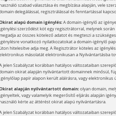
használó szabad választása és megbízása alapján, vele szer
domain delegálással, regisztrálással és fenntartással kapcso
Okirat alapú domain igénylés:
A domain-igénylő az igénye
igénylési szerződést köt egy regisztrátorral, melynek során
megadja az összes kötelező adatot és megteszi a szükséges
igénylésre vonatkozó nyilatkozatokat a domain-igénylő papí
úton hitelesítve adja meg. A Regisztrátor köteles az igényl
elektronikus másolatát elektronikusan a Nyilvántartásba to
A jelen Szabályzat korábban hatályos változataiban szereplő
domain okirat alapján nyilvántartott domainnek minősül, füg
Igénylőlap papír alapon került aláírásra, vagy elektronikus ú
Okirat alapján nyilvántartott domain:
olyan domain, mely
igényeltek, vagy valamelyik megerősítő eljárás alapján igén
használó kérte az áttérést okirat alapú nyilvántartásra.
A jelen Szabályzat korábban hatályos változataiban szereplő