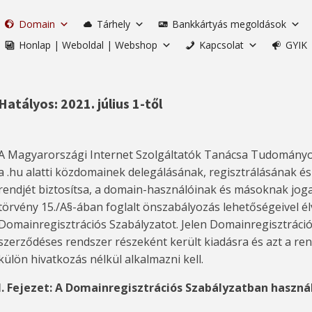
Domain
Tárhely
Bankkártyás megoldások
Honlap | Weboldal | Webshop
Kapcsolat
GYIK
Hatályos: 2021. július 1-től
A Magyarországi Internet Szolgáltatók Tanácsa Tudományos
a .hu alatti közdomainek delegálásának, regisztrálásának é
rendjét biztosítsa, a domain-használóinak és másoknak jogait
törvény 15./A§-ában foglalt önszabályozás lehetőségeivel él
Domainregisztrációs Szabályzatot. Jelen Domainregisztráció
szerződéses rendszer részeként került kiadásra és azt a r
külön hivatkozás nélkül alkalmazni kell.
I. Fejezet: A Domainregisztrációs Szabályzatban haszn