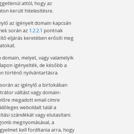
getlenül attól, hogy az
ton került hitelesítésre.
ylő az igényelt domain kapcsán
ynek során az
1.2.2.1
pontnak
tő eljárás keretében erősíti meg
atokat.
 domain, melyet, vagy valamelyik
alapon igényelték, de később a
n történő nyilvántartásra.
 során az igénylő a birtokában
ztrátor váltást vagy domain-
 előre megadott email címre
időleges weboldalt talál a
ítási szándékát vagy elutasítani.
s gomb megnyomásával, a
yelmet kell fordítania arra, hogy