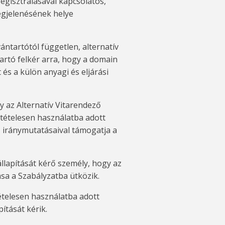
egisztrálásával kapcsolatos,
megjelenésének helye
vántartótól független, alternatív
tartó felkér arra, hogy a domain
 és a külön anyagi és eljárási
y az Alternatív Vitarendező
tételesen használatba adott
, iránymutatásaival támogatja a
állapítását kérő személy, hogy az
sa a Szabályzatba ütközik.
ételesen használatba adott
tását kérik.