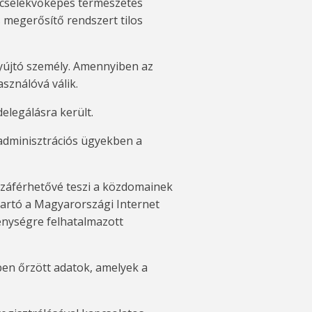
 cselekvőképes természetes
 megerősítő rendszert tilos
yújtó személy. Amennyiben az
sználóvá válik.
elegálásra került.
adminisztrációs ügyekben a
ozzáférhetővé teszi a közdomainek
tartó a Magyarországi Internet
enységre felhatalmazott
ben őrzött adatok, amelyek a