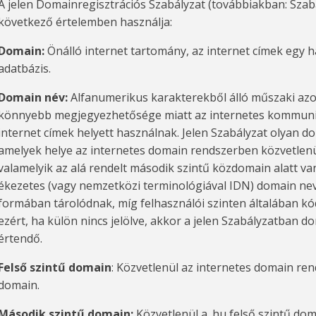
A jelen Domainregisztrációs Szabályzat (továbbiakban: Szabá
következő értelemben használja:
Domain:
Önálló internet tartomány, az internet címek egy
adatbázis.
Domain név:
Alfanumerikus karakterekből álló műszaki azo
könnyebb megjegyezhetősége miatt az internetes kommuni
internet címek helyett használnak. Jelen Szabályzat olyan 
amelyek helye az internetes domain rendszerben közvetlenül
valamelyik az alá rendelt második szintű közdomain alatt van
ékezetes (vagy nemzetközi terminológiával IDN) domain ne
formában tárolódnak, míg felhasználói szinten általában k
ezért, ha külön nincs jelölve, akkor a jelen Szabályzatban d
értendő.
Felső szintű domain
: Közvetlenül az internetes domain re
domain.
Második szintű domain:
Közvetlenül a .hu felső szintű doma