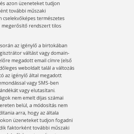
, és azon üzeneteket tudjon
ként további műszaki
n cselekvőképes természetes
 megerősítő rendszert tilos
 során az igénylő a birtokában
egisztrátor váltást vagy domain-
 előre megadott email címre (első
időleges weboldalt talál a változás
rtó az igénylő által megadott
gbemondással vagy SMS-ben
ándékát vagy elutasítani.
ágok nem emelt díjas számai
ereten belül, a módosítás nem
ítania arra, hogy az általa
 azokon üzeneteket tudjon fogadni
odik faktorként további műszaki