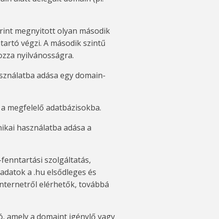
erint megnyitott olyan második
tartó végzi. A második szintű
ozza nyilvánosságra.
asználatba adása egy domain-
a megfelelő adatbázisokba.
nikai használatba adása a
fenntartási szolgáltatás,
adatok a .hu elsődleges és
nternetről elérhetők, továbbá
tó, amely a domaint igénylő vagy