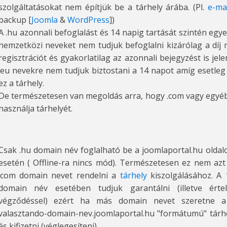
szolgáltatásokat nem építjük be a tárhely árába. (Pl.
e-ma
backup [
Joomla
&
WordPress
])
A .hu azonnali befoglalást és 14 napig tartását szintén egye
nemzetközi neveket nem tudjuk befoglalni kizárólag a díj 
regisztrációt és gyakorlatilag az azonnali bejegyzést is jele
.eu nevekre nem tudjuk biztostani a 14 napot amíg esetleg
ez a tárhely.
De természetesen van megoldás arra, hogy .com vagy egyéb 
használja tárhelyét.
Csak .hu domain név foglalható be a joomlaportal.hu olda
esetén ( Offline-ra nincs mód). Természetesen ez nem azt 
.com domain nevet rendelni a
tárhely
kiszolgálásához. A 
domain név esetében tudjuk garantálni (illetve értel
végződéssel) ezért ha más domain nevet szeretne a 
valasztando-domain-nev.joomlaportal.hu "formátumú" tárhel
és kifizetni (véglegesíteni).