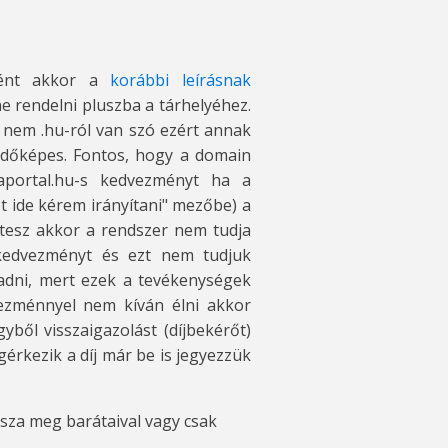
rtént akkor a
korábbi leírásnak
e rendelni pluszba a tárhelyéhez.
 nem .hu-ról van szó ezért annak
ödőképes. Fontos, hogy a domain
aportal.hu-s kedvezményt ha a
t ide kérem irányítani" mezőbe) a
 tesz akkor a rendszer nem tudja
kedvezményt és ezt nem tudjuk
adni, mert ezek a tevékenységek
vezménnyel nem kíván élni akkor
ből visszaigazolást (díjbekérőt)
gérkezik a díj már be is jegyezzük
sza meg barátaival vagy csak