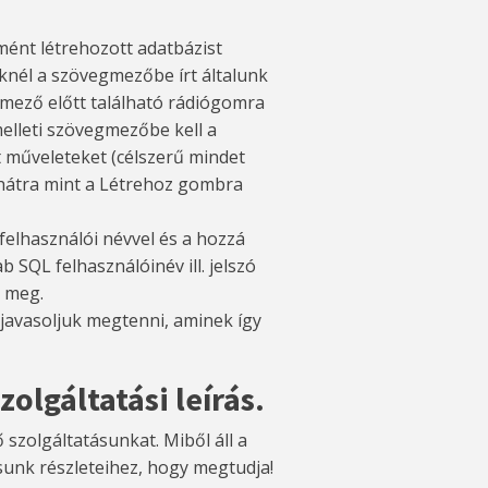
imént létrehozott adatbázist
eknél a szövegmezőbe írt általunk
gmező előtt található rádiógomra
melleti szövegmezőbe kell a
t műveleteket (célszerű mindet
s hátra mint a Létrehoz gombra
felhasználói névvel és a hozzá
b SQL felhasználóinév ill. jelszó
k meg.
javasoljuk megtenni, aminek így
olgáltatási leírás.
szolgáltatásunkat. Miből áll a
ásunk
részleteihez, hogy megtudja!