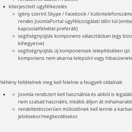
kiterjesztett ügyfélkezelés
igény szerint Skype / Facebook / különtelefonszám
rendes
JoomlaPortal ügyfélszolgálati időn túl (emb
kapcsolatfelvétel preferált)
segítségnyújtás komponens választásban (egy bizon
kihegyezve)
segítségnyújtás új komponensek telepítésében (pl. 
komponens nem akarna települni vagy hibaüzenete
Néhény feltételnek meg kell felelnie a feügyelt oldalnak:
Joomla rendszert kell használnia és abból is legaláb
nem szabad használni, inkább álljon át mihamarabb
rendeltetésszerűen működőnek kell lennie a karban
jelzésekor/megkezdésekor