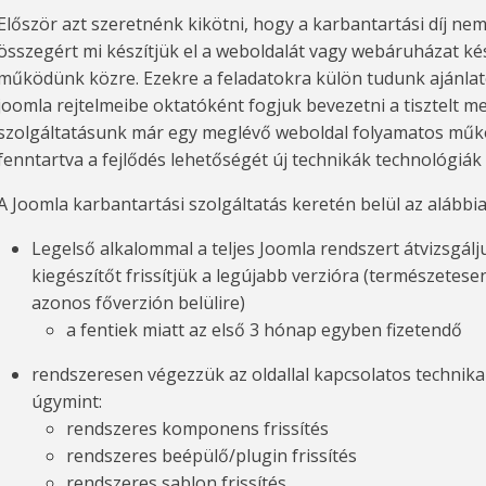
Először azt szeretnénk kikötni, hogy a karbantartási díj nem
összegért mi készítjük el a weboldalát vagy webáruházat kés
működünk közre. Ezekre a feladatokra külön tudunk ajánlatot
joomla rejtelmeibe oktatóként fogjuk bevezetni a tisztelt m
szolgáltatásunk már egy meglévő weboldal folyamatos műkö
fenntartva a fejlődés lehetőségét új technikák technológiák
A Joomla karbantartási szolgáltatás keretén belül az alábbia
Legelső alkalommal a teljes Joomla rendszert átvizsgálj
kiegészítőt frissítjük a legújabb verzióra (természetese
azonos főverzión belülire)
a fentiek miatt az első 3 hónap egyben fizetendő
rendszeresen végezzük az oldallal kapcsolatos technika
úgymint:
rendszeres komponens frissítés
rendszeres beépülő/plugin frissítés
rendszeres sablon frissítés