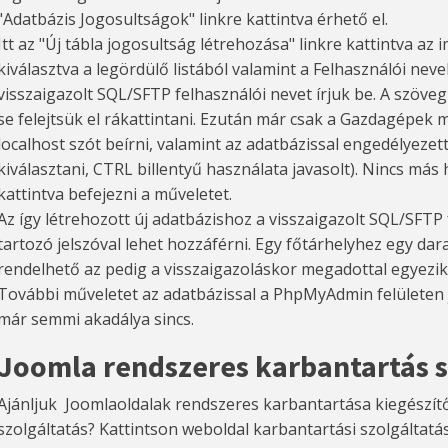
"Adatbázis Jogosultságok" linkre kattintva érhető el.
Itt az "Új tábla jogosultság létrehozása" linkre kattintva az 
kiválasztva a legördülő listából valamint a Felhasználói nev
visszaigazolt SQL/SFTP felhasználói nevet írjuk be. A szöve
se felejtsük el rákattintani. Ezután már csak a Gazdagépek 
localhost szót beírni, valamint az adatbázissal engedélyezet
kiválasztani, CTRL billentyű használata javasolt). Nincs má
kattintva befejezni a műveletet.
Az így létrehozott új adatbázishoz a visszaigazolt SQL/SFTP 
tartozó jelszóval lehet hozzáférni. Egy főtárhelyhez egy dara
rendelhető az pedig a visszaigazoláskor megadottal egyezi
További műveletet az adatbázissal a PhpMyAdmin felületen 
már semmi akadálya sincs.
Joomla rendszeres karbantartás sz
Ajánljuk Joomlaoldalak rendszeres karbantartása kiegészítő 
szolgáltatás? Kattintson weboldal
karbantartási szolgáltat