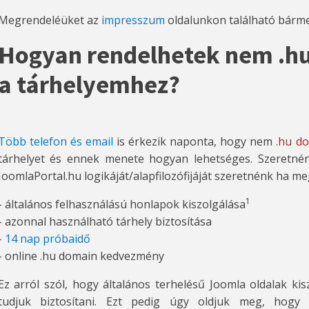
Megrendeléüket az
impresszum
oldalunkon található bárme
Hogyan rendelhetek nem .h
a tárhelyemhez?
Több telefon és email
is érkezik naponta, hogy nem
.hu d
tárhelyet és ennek menete hogyan lehetséges. Szeretnén
JoomlaPortal.hu logikáját/alapfilozófijáját szeretnénk ha m
1
- általános felhasználású honlapok kiszolgálása
- azonnal használható tárhely biztosítása
-
14 nap próbaidő
- online .hu domain kedvezmény
Ez arról szól, hogy általános terhelésű Joomla oldalak ki
tudjuk biztosítani. Ezt pedig úgy oldjuk meg, hogy