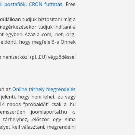
il postafiók
,
CRON futtatás
, Free
dülállóan tudjuk biztosítani míg a
megérkezésekor tudjuk indítani a
nt egyben. Azaz a .com, .net, .org,
 eldönti, hogy megfelelő-e Önnek
nemzetközi (pl. .EU) végződéssel
lon az
Online tárhely megrendelés
jelenti, hogy nem lehet .eu vagy
14 napos "próbaidőt" csak a .hu
emszerűen .joomlaportal.hu -s
tárhelyhez, először egy sima
yet kell választani, megrendelni