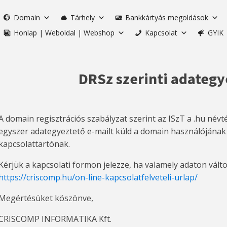
Domain
Tárhely
Bankkártyás megoldások
Honlap | Weboldal | Webshop
Kapcsolat
GYIK
DRSz szerinti adategy
A domain regisztrációs szabályzat szerint az ISzT a .hu név
egyszer adategyeztető e-mailt küld a domain használójának 
kapcsolattartónak.
Kérjük a kapcsolati formon jelezze, ha valamely adaton válto
https://criscomp.hu/on-line-kapcsolatfelveteli-urlap/
Megértésüket köszönve,
CRISCOMP INFORMATIKA Kft.