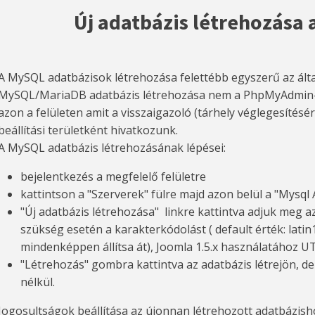
Új adatbázis létrehozása 
A MySQL adatbázisok létrehozása felettébb egyszerű az által
MySQL/MariaDB adatbázis létrehozása nem a PhpMyAdmin
azon a felületen amit a visszaigazoló (tárhely véglegesítés
beállítási területként hivatkozunk.
A MySQL adatbázis létrehozásának lépései:
bejelentkezés a megfelelő felületre
kattintson a "Szerverek" fülre majd azon belül a "Mysql
"Új adatbázis létrehozása" linkre kattintva adjuk meg a
szükség esetén a karakterkódolást (
default érték: latin
mindenképpen állítsa át
), Joomla 1.5.x használatához UT
"Létrehozás" gombra kattintva az adatbázis létrejön, d
nélkül.
Jogosultságok beállítása az újonnan létrehozott adatbázishoz