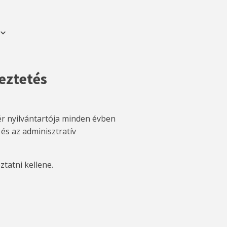
eztetés
tér nyilvántartója minden évben
és az adminisztratív
ztatni kellene.