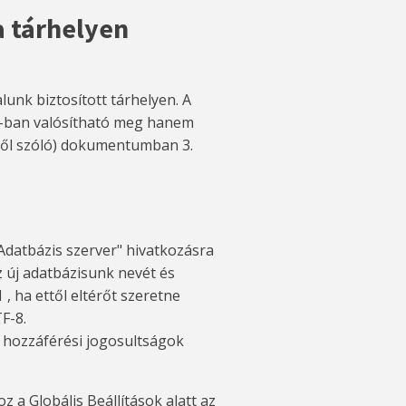
a tárhelyen
unk biztosított tárhelyen. A
-ban valósítható meg hanem
éről szóló) dokumentumban 3.
 Adatbázis szerver" hivatkozásra
z új adatbázisunk nevét és
1 , ha ettől eltérőt szeretne
F-8.
e hozzáférési jogosultságok
 a Globális Beállítások alatt az