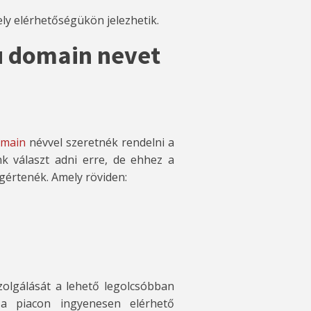
ly elérhetőségükön jelezhetik.
u domain nevet
omain
névvel szeretnék rendelni a
k választ adni erre, de ehhez a
egértenék. Amely röviden:
szolgálását a lehető legolcsóbban
 a piacon ingyenesen elérhető