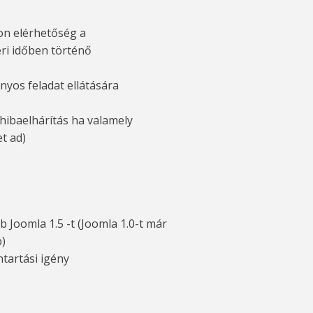
on elérhetőség a
eri időben történő
yos feladat ellátására
hibaelhárítás ha valamely
t ad)
b Joomla 1.5 -t (Joomla 1.0-t már
)
tartási igény