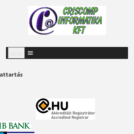
MENU
attartás