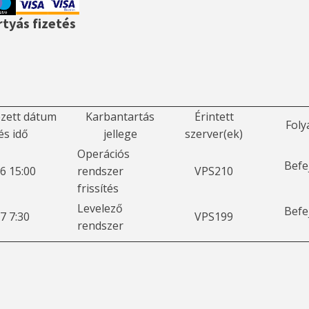
tyás fizetés
zett dátum
Karbantartás
Érintett
Foly
és idő
jellege
szerver(ek)
Operációs
Befe
6 15:00
rendszer
VPS210
frissítés
Levelező
Befe
7 7:30
VPS199
rendszer