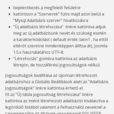
bejelentkezés a megfelelő felületre
kattintson a "Szerverek" fülre majd azon belül a
"Mysql Adatbázis szerver" hivatkozásra
"Új adatbázis létrehozása" linkre kattintva adjuk
meg az új adatbázisunk nevét és szükség esetén
a karakterkódolást (
default érték: latin1 , ha ettől
eltérőt szeretne mindenképpen állítsa át
), Joomla
1.5.x használatához UTF-8.
"Létrehozás" gombra kattintva az adatbázis
létrejön, de hozzáférési jogosultságok nélkül.
Jogosultságok beállítása az újonnan létrehozott
adatbázishoz a Globális Beállítások alatt az "Adatbázis
Jogosultságok" linkre kattintva érhető el.
Itt az "Új tábla jogosultság létrehozása" linkre
kattintva az imént létrehozott adatbázist kiválasztva a
legördülő listából valamint a Felhasználói neveknél a
szövegmezőbe írt általunk visszaigazolt SQL/SFTP