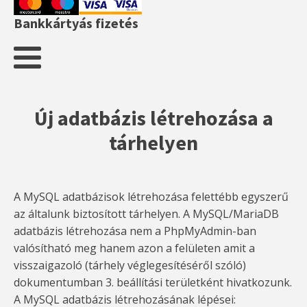
Bankkártyás fizetés
Új adatbázis létrehozása a
tárhelyen
A MySQL adatbázisok létrehozása felettébb egyszerű
az általunk biztosított tárhelyen. A MySQL/MariaDB
adatbázis létrehozása nem a PhpMyAdmin-ban
valósítható meg hanem azon a felületen amit a
visszaigazoló (tárhely véglegesítéséről szóló)
dokumentumban 3. beállítási területként hivatkozunk.
A MySQL adatbázis létrehozásának lépései: